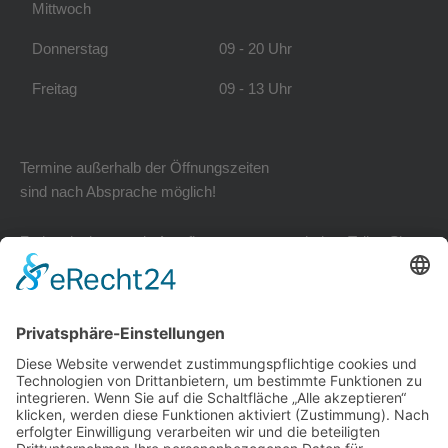
Mittwoch
Donnerstag
09 - 20 Uhr
Freitag
09 - 13 Uhr
Termine außerhalb der Öffnungszeiten
sind nach Absprache möglich!
Zudem ist immer ein Anrufbeantworter geschaltet. Teilen Sie
uns Ihr Anliegen mit und wir kümmern uns schnellstmöglich
darum.
Kontakt zu uns
+49 30 31 56 71 83
Art of Physis